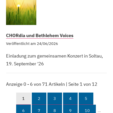
CHORdia und Bethlehem Voices
Veröffentlicht am 24/06/2026
Einladung zum gemeinsamen Konzert in Soltau,
19. September '26
Anzeige 0 - 6 von 71 Artikeln | Seite 1 von 12
1
2
3
4
5
6
7
8
9
10
…