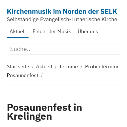
Zum Hauptinhalt springen
Aktuelle Seite:
Aktuell
Felder der Musik
Über uns
Suc
Suche:
Startseite
Aktuell
Termine
Probentermine
Posaunenfest
Posaunenfest in
Krelingen